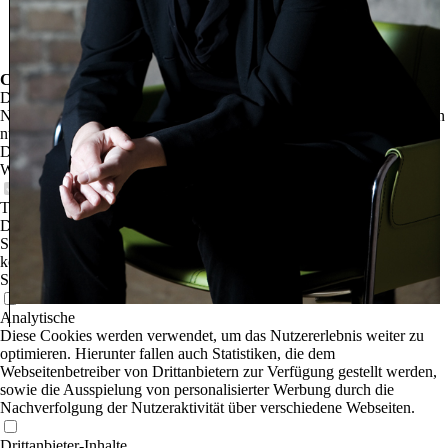
Cookie-Einstellungen
Diese Webseite verwendet Cookies, um Besuchern ein optimales
Nutzererlebnis zu bieten. Bestimmte Inhalte von Drittanbietern werden
nur angezeigt, wenn die entsprechende Option aktiviert ist. Die
Datenverarbeitung kann dann auch in einem Drittland erfolgen.
Weitere Informationen hierzu in der Datenschutzerklärung.
Technisch notwendige
Diese Cookies sind zum Betrieb der Webseite notwendig, z.B. zum
Schutz vor Hackerangriffen und zur Gewährleistung eines
konsistenten und der Nachfrage angepassten Erscheinungsbilds der
Seite.
Analytische
Diese Cookies werden verwendet, um das Nutzererlebnis weiter zu
optimieren. Hierunter fallen auch Statistiken, die dem
Webseitenbetreiber von Drittanbietern zur Verfügung gestellt werden,
sowie die Ausspielung von personalisierter Werbung durch die
Nachverfolgung der Nutzeraktivität über verschiedene Webseiten.
Drittanbieter-Inhalte