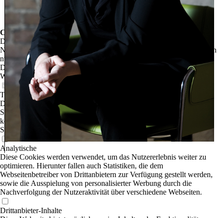
Cookie-Einstellungen
Diese Webseite verwendet Cookies, um Besuchern ein optimales
Nutzererlebnis zu bieten. Bestimmte Inhalte von Drittanbietern werden
nur angezeigt, wenn die entsprechende Option aktiviert ist. Die
Datenverarbeitung kann dann auch in einem Drittland erfolgen.
Weitere Informationen hierzu in der Datenschutzerklärung.
Technisch notwendige
Diese Cookies sind zum Betrieb der Webseite notwendig, z.B. zum
Schutz vor Hackerangriffen und zur Gewährleistung eines
konsistenten und der Nachfrage angepassten Erscheinungsbilds der
Seite.
Analytische
Diese Cookies werden verwendet, um das Nutzererlebnis weiter zu
optimieren. Hierunter fallen auch Statistiken, die dem
Webseitenbetreiber von Drittanbietern zur Verfügung gestellt werden,
sowie die Ausspielung von personalisierter Werbung durch die
Nachverfolgung der Nutzeraktivität über verschiedene Webseiten.
Drittanbieter-Inhalte